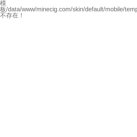
模
板/data/www/minecig.com/skin/default/mobile/temp
不存在！